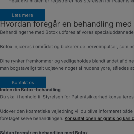
Healux Klinikken er registreret hos Styrelsen for Patientsik
Læs mere
Hvordan foregår en behandling med
Behandlingerne med Botox udføres af vores specialuddannede 
Botox injiceres i området og blokerer de nerveimpulser, som n
Dine rynker fremkommer og vedligeholdes blandt andet af dine
man bogstaveligt talt udjævne noget af hudens ydre, således a
Kontakt os
Inden din Botox-behandling
Du skal i henhold til Styrelsen for Patientsikkerhed konsulte
Udover den kosmetiske vejledning vil du blive informeret både
foretaget selve behandlingen.
Konsultationen er gratis og kan 
Sådan foregår en behandling med Botox