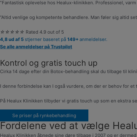
”Fantastisk oplevelse hos Healux-klinikken. Professionel, va
”Altid venlige og kompetente behandlere. Man føler sig altid set
☆
☆
☆
☆
☆
Rated 4.9 out of 5
4,8 ud af 5
stjerner baseret på
149+
anmeldelser.
Se alle anmeldelser på Trustpilot
Kontrol og gratis touch up
Cirka 14 dage efter din Botox-behandling skal du tilbage til klini
I denne forbindelse kan I også vurdere, om der er behov for et t
På Healux Klinikken tilbyder vi gratis touch up som en ekstra ser
Se priser på rynkebehandling
Fordelene ved at vælge Healu
Healux Klinikken åbnede sine døre tilbage i 2007 og er dermed 