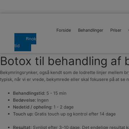
Gå
til
indholdet
Forside
Behandlinger
Priser
Book
tid
Botox til behandling af
Bekymringsrynker, også kendt som de lodrette linjer mellem bryne
typisk, når vi er vrede, bekymrede eller skal fokusere på at se 
Behandlingstid:
5 - 15 min
Bedøvelse:
Ingen
Nedetid / opheling:
1 - 2 dage
Touch up:
Gratis touch up og kontrol efter 14 dage
Resultat:
Synligt efter 3-10 dage. Det endelige resultat 