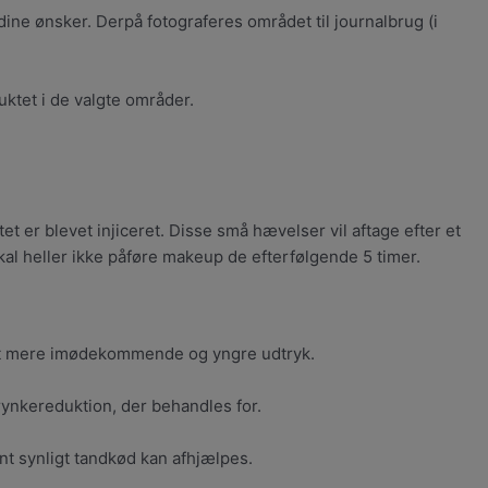
dine ønsker. Derpå fotograferes området til journalbrug (i
uktet i de valgte områder.
 er blevet injiceret. Disse små hævelser vil aftage efter et
kal heller ikke påføre makeup de efterfølgende 5 timer.
r et mere imødekommende og yngre udtryk.
 rynkereduktion, der behandles for.
t synligt tandkød kan afhjælpes.