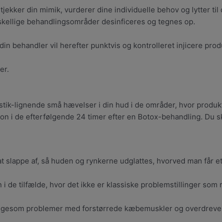
ekker din mimik, vurderer dine individuelle behov og lytter til 
kellige behandlingsområder desinficeres og tegnes op.
in behandler vil herefter punktvis og kontrolleret injicere prod
er.
ik-lignende små hævelser i din hud i de områder, hvor produktet
tion i de efterfølgende 24 timer efter en Botox-behandling. Du s
 at slappe af, så huden og rynkerne udglattes, hvorved man få
n i de tilfælde, hvor det ikke er klassiske problemstillinger som
x, ligesom problemer med forstørrede kæbemuskler og overdreven