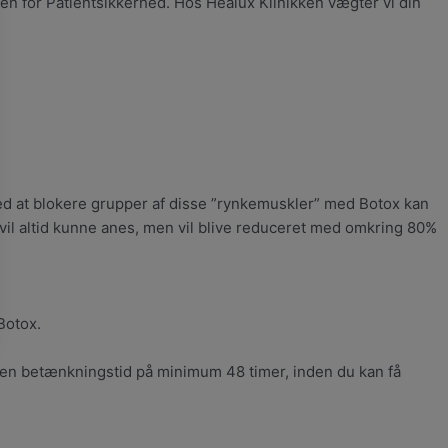
lsen for Patientsikkerhed. Hos Healux Klinikken vægter vi din
ed at blokere grupper af disse ”rynkemuskler” med Botox kan
vil altid kunne anes, men vil blive reduceret med omkring 80%
Botox.
u en betænkningstid på minimum 48 timer, inden du kan få