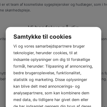
 Vi er et team af kosmetiske sygeplejersker og hudlæger, som i 
rne skønhedspleje.
Vi har fokus på dig
Samtykke til cookies
riterer en skræddersyet behandling. Vi lægger vægt på personli
behandlinger, hvor du altid skal føle dig sikker og tryg.
Vi og vores samarbejdspartnere bruger
teknologier, herunder cookies, til at
indsamle oplysninger om dig til forskellige
Bedste udstyr i branchen
formål, herunder: Tilpasning af annoncering,
bedre brugeroplevelse, funktionalitet,
nytter maskiner fra Alma Lasers, som er globalt førende inden for
behandlinger til både permanent hårfjerning og hudforbedring.
statistik og marketing. Disse oplysninger
kan blive delt med annoncerings- og
analysepartnere, som kan kombinere dem
Tryg og sikker behandling
med data, du tidligere har givet dem eller
de har indsamlet gennem din brug af deres