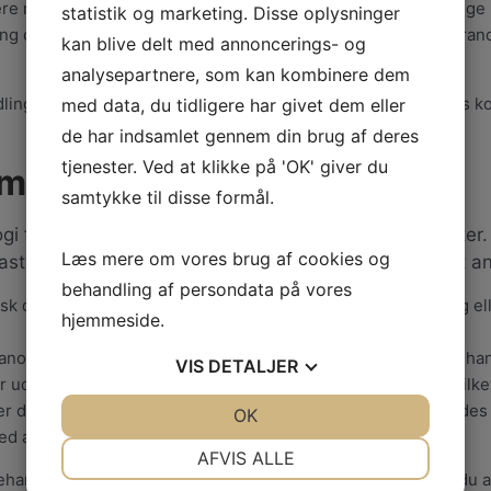
e nedetid. Maskinens IPL-enheder kan tilpasses til forskellige 
statistik og marketing. Disse oplysninger
ring og anti-aging, og uanset om det drejer sig om pigmentforand
kan blive delt med annoncerings- og
analysepartnere, som kan kombinere dem
inger til hudforbedring, fx Clearlift, der stimulerer kroppens 
med data, du tidligere har givet dem eller
de har indsamlet gennem din brug af deres
tjenester. Ved at klikke på 'OK' giver du
lma Lasers
samtykke til disse formål.
i for at sikre, at vores kunder får de bedste resultate
Læs mere om vores brug af cookies og
ntastiske resultater med deres udstyr. Vi bruger blandt a
behandling af persondata på vores
inisk dokumenteret og uanset om det drejer sig om hårfjerning e
hjemmeside.
o Titanium, Soprano XLi, og Harmony XL Pro tilbyder vi behandl
VIS
DETALJER
r uden ubehag. Samtidig er behandlingerne skånsomme, hvilket
 er der meget lidt eller ingen nedetid. Med teknologien arbejde
JA
NEJ
OK
JA
NEJ
ed at risikoen for rødme eller hævelse minimeres.
NØDVENDIGE
PRÆFERENCER
AFVIS ALLE
ndling, Clearlift eller vores øvrige laserbehandlinger, er du al