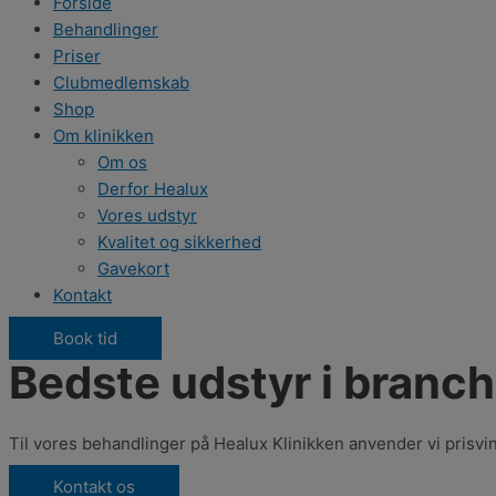
Forside
Behandlinger
Priser
Clubmedlemskab
Shop
Om klinikken
Om os
Derfor Healux
Vores udstyr
Kvalitet og sikkerhed
Gavekort
Kontakt
Book tid
Bedste udstyr i branc
Til vores behandlinger på Healux Klinikken anvender vi prisvin
Kontakt os