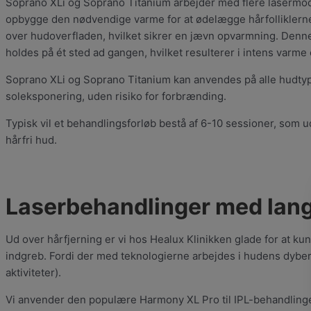
Soprano XLi og Soprano Titanium arbejder med flere lasermoda
opbygge den nødvendige varme for at ødelægge hårfolliklern
over hudoverfladen, hvilket sikrer en jævn opvarmning. Den
holdes på ét sted ad gangen, hvilket resulterer i intens varme
Soprano XLi og Soprano Titanium kan anvendes på alle hudtyper
soleksponering, uden risiko for forbrænding.
Typisk vil et behandlingsforløb bestå af 6-10 sessioner, so
hårfri hud.
Laserbehandlinger med lang
Ud over hårfjerning er vi hos Healux Klinikken glade for at k
indgreb. Fordi der med teknologierne arbejdes i hudens dybere
aktiviteter).
Vi anvender den populære Harmony XL Pro til IPL-behandlinge