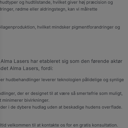
hudtyper og hudtilstande, hvilket giver høj præcision og
ringer, rødme eller aldringstegn, kan vi målrette
kollagenproduktion, hvilket mindsker pigmentforandringer og
r. Alma Lasers har etableret sig som den førende aktør
ndet Alma Lasers, fordi:
ller hudbehandlinger leverer teknologien pålidelige og synlige
inger, der er designet til at være så smertefrie som muligt,
 minimerer bivirkninger.
s der i de dybere hudlag uden at beskadige hudens overflade.
tid velkommen til at kontakte os for en gratis konsultation.