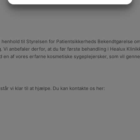
JA
NEJ
JA
NEJ
MARKETING
STATISTIK
 henhold til Styrelsen for Patientsikkerheds Bekendtgørelse o
 anbefaler derfor, at du før første behandling i Healux Klinikk
d en af vores erfarne kosmetiske sygeplejersker, som vil gen
år vi klar til at hjælpe. Du kan kontakte os her: