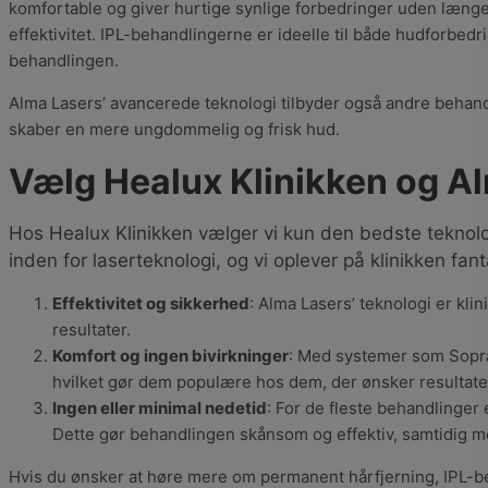
komfortable og giver hurtige synlige forbedringer uden længer
effektivitet. IPL-behandlingerne er ideelle til både hudforbed
behandlingen.
Alma Lasers’ avancerede teknologi tilbyder også andre behandl
skaber en mere ungdommelig og frisk hud.
Vælg Healux Klinikken og A
Hos Healux Klinikken vælger vi kun den bedste teknolog
inden for laserteknologi, og vi oplever på klinikken fa
Effektivitet og sikkerhed
: Alma Lasers’ teknologi er kl
resultater.
Komfort og ingen bivirkninger
: Med systemer som Sopran
hvilket gør dem populære hos dem, der ønsker resultate
Ingen eller minimal nedetid
: For de fleste behandlinger
Dette gør behandlingen skånsom og effektiv, samtidig m
Hvis du ønsker at høre mere om permanent hårfjerning, IPL-beha