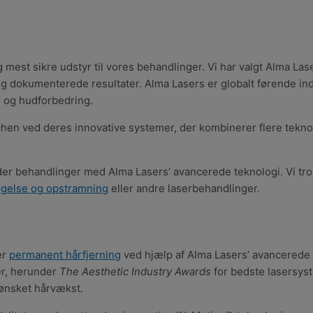
og mest sikre udstyr til vores behandlinger. Vi har valgt Alma L
og dokumenterede resultater. Alma Lasers er globalt førende inde
g og hudforbedring.
nchen ved deres innovative systemer, der kombinerer flere tekn
nder behandlinger med Alma Lasers’ avancerede teknologi. Vi tro
gelse og opstramning
eller andre laserbehandlinger.
er
permanent hårfjerning
ved hjælp af Alma Lasers’ avancerede
er, herunder
The Aesthetic Industry Awards
for bedste lasersyst
uønsket hårvækst.