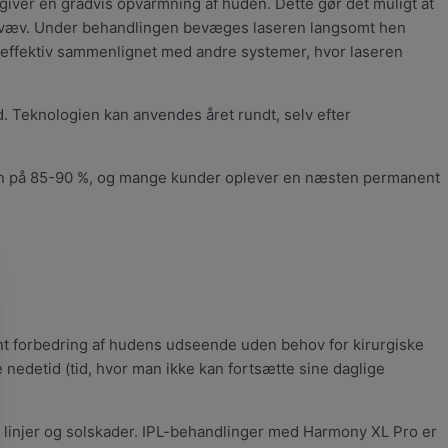
iver en gradvis opvarmning af huden. Dette gør det muligt at
e væv. Under behandlingen bevæges laseren langsomt hen
 effektiv sammenlignet med andre systemer, hvor laseren
d. Teknologien kan anvendes året rundt, selv efter
tion på 85-90 %, og mange kunder oplever en næsten permanent
ant forbedring af hudens udseende uden behov for kirurgiske
nedetid (tid, hvor man ikke kan fortsætte sine daglige
 linjer og solskader. IPL-behandlinger med Harmony XL Pro er