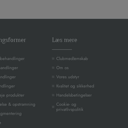
ngsformer
Læs mere
 behandlinger
Clubmedlemskab
handlinger
Om os
ndlinger
Vores udstyr
andlinger
Kvalitet og sikkerhed
je produkter
Handelsbetingelser
else & opstramning
Cookie- og
privatlivspolitik
igmentering
e