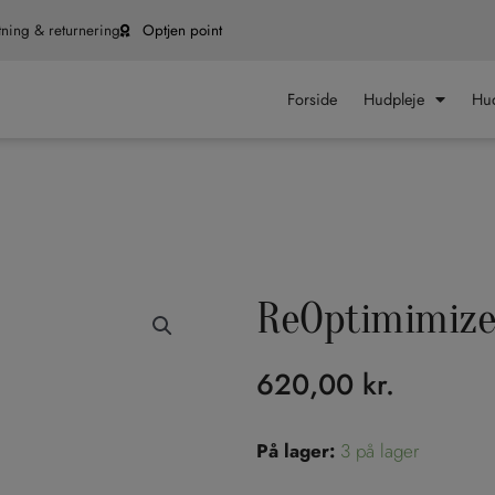
ning & returnering
Optjen point
Forside
Hudpleje
Hud
ReOptimimize
620,00
kr.
ReOptimimize
På lager:
3 på lager
-
Eye