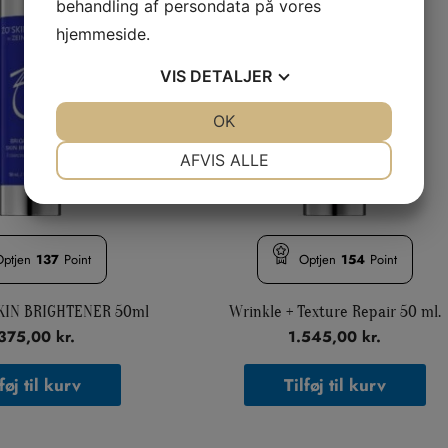
behandling af persondata på vores
hjemmeside.
VIS
DETALJER
JA
NEJ
OK
JA
NEJ
NØDVENDIGE
PRÆFERENCER
AFVIS ALLE
JA
NEJ
JA
NEJ
MARKETING
STATISTIK
Optjen
137
Point
Optjen
154
Point
SKIN BRIGHTENER 50ml
Wrinkle + Texture Repair 50 ml.
.375,00
kr.
1.545,00
kr.
føj til kurv
Tilføj til kurv