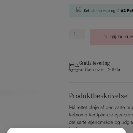
Cream
Køb denne vare og få
62
Poi
antal
TILFØJ TIL KU
Gratis levering
ved køb over 1.200 kr.
Produktbeskrivelse
Målrettet pleje af den sarte h
Rebiome ReOptimize øjencrem
det sarte øjenområde og udglat
huden.