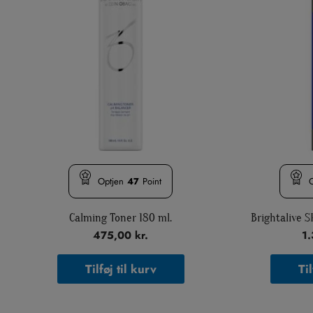
Optjen
47
Point
Calming Toner 180 ml.
Brightalive 
475,00
kr.
1
Tilføj til kurv
Til