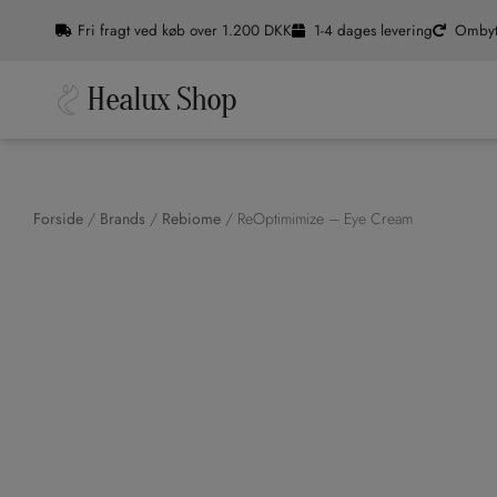
Gå
Fri fragt ved køb over 1.200 DKK
1-4 dages levering
Ombyt
til
indholdet
Healux Shop
Forside
/
Brands
/
Rebiome
/ ReOptimimize – Eye Cream