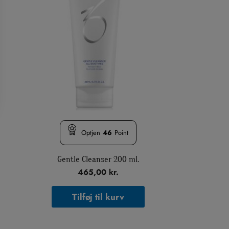
Optjen
46
Point
Gentle Cleanser 200 ml.
465,00
kr.
Tilføj til kurv