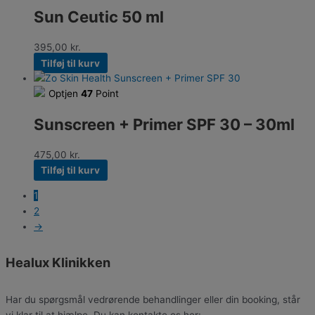
Sun Ceutic 50 ml
395,00
kr.
Tilføj til kurv
Optjen
47
Point
Sunscreen + Primer SPF 30 – 30ml
475,00
kr.
Tilføj til kurv
1
2
→
Healux Klinikken
Har du spørgsmål vedrørende behandlinger eller din booking, står
vi klar til at hjælpe. Du kan kontakte os her: