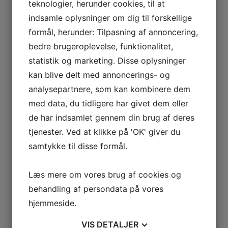
teknologier, herunder cookies, til at
Foamer 15 100ml
indsamle oplysninger om dig til forskellige
formål, herunder: Tilpasning af annoncering,
395,00
kr.
bedre brugeroplevelse, funktionalitet,
Tilføj til kurv
statistik og marketing. Disse oplysninger
kan blive delt med annoncerings- og
Optjen
120
Point
analysepartnere, som kan kombinere dem
Growth Factor Eye Serum 15ml
med data, du tidligere har givet dem eller
de har indsamlet gennem din brug af deres
1.200,00
kr.
Tilføj til kurv
tjenester. Ved at klikke på 'OK' giver du
samtykke til disse formål.
Optjen
172
Point
Growth Factor Serum 30 ml.
Læs mere om vores brug af cookies og
behandling af persondata på vores
1.720,00
kr.
hjemmeside.
Tilføj til kurv
VIS
DETALJER