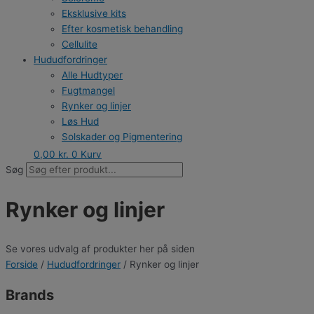
Eksklusive kits
Efter kosmetisk behandling
Cellulite
Hududfordringer
Alle Hudtyper
Fugtmangel
Rynker og linjer
Løs Hud
Solskader og Pigmentering
Sensitiv Hud
0,00
kr.
0
Kurv
Uren / Akne hud
Søg
Fedtet hud
Rødme og Rosacea
Rynker og linjer
Mørkerander
Grovhudstruktur
Ung Hud
Se vores udvalg af produkter her på siden
Cellulite
Forside
/
Hududfordringer
/ Rynker og linjer
Brands
ZO Skin Health
Brands
Dermaceutic