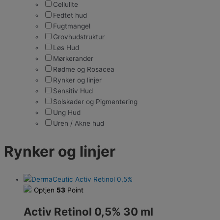
Cellulite
Fedtet hud
Fugtmangel
Grovhudstruktur
Løs Hud
Mørkerander
Rødme og Rosacea
Rynker og linjer
Sensitiv Hud
Solskader og Pigmentering
Ung Hud
Uren / Akne hud
Rynker og linjer
Optjen
53
Point
Activ Retinol 0,5% 30 ml