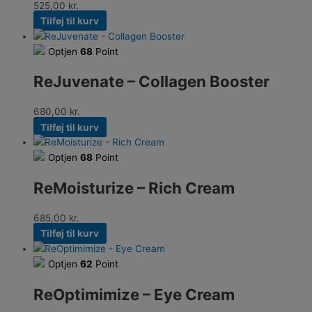
525,00
kr.
Tilføj til kurv
Optjen
68
Point
ReJuvenate – Collagen Booster
680,00
kr.
Tilføj til kurv
Optjen
68
Point
ReMoisturize – Rich Cream
685,00
kr.
Tilføj til kurv
Optjen
62
Point
ReOptimimize – Eye Cream