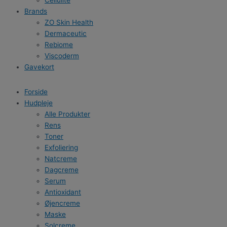
Cellulite
Brands
ZO Skin Health
Dermaceutic
Rebiome
Viscoderm
Gavekort
Forside
Hudpleje
Alle Produkter
Rens
Toner
Exfoliering
Natcreme
Dagcreme
Serum
Antioxidant
Øjencreme
Maske
Solcreme