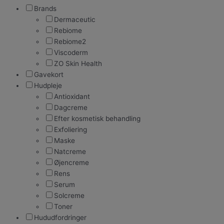
Rebiome
Brands
Viscoderm
Dermaceutic
Gavekort
Rebiome
Rebiome2
Viscoderm
ZO Skin Health
Gavekort
Hudpleje
Antioxidant
Dagcreme
Efter kosmetisk behandling
Exfoliering
Maske
Natcreme
Øjencreme
Rens
Serum
Solcreme
Toner
Hududfordringer