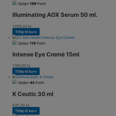
Optjen
169
Point
Illuminating AOX Serum 50 ml.
1.695,00
kr.
Tilføj til kurv
Optjen
119
Point
Intense Eye Cremè 15ml
1.195,00
kr.
Tilføj til kurv
Optjen
43
Point
K Ceutic 30 ml
430,00
kr.
Tilføj til kurv