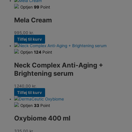
Optjen
99
Point
Mela Cream
995,00
kr.
Tilføj til kurv
Optjen
124
Point
Neck Complex Anti-Aging +
Brightening serum
1.240,00
kr.
Tilføj til kurv
Optjen
33
Point
Oxybiome 400 ml
335,00
kr.