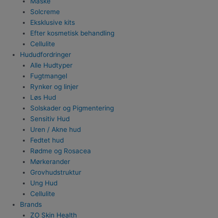
Maske
Solcreme
Eksklusive kits
Efter kosmetisk behandling
Cellulite
Hududfordringer
Alle Hudtyper
Fugtmangel
Rynker og linjer
Løs Hud
Solskader og Pigmentering
Sensitiv Hud
Uren / Akne hud
Fedtet hud
Rødme og Rosacea
Mørkerander
Grovhudstruktur
Ung Hud
Cellulite
Brands
ZO Skin Health