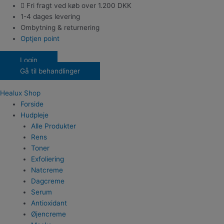
Gå
Fri fragt ved køb over 1.200 DKK
til
1-4 dages levering
indholdet
Ombytning & returnering
Optjen point
Login
Gå til behandlinger
Healux Shop
Forside
Hudpleje
Alle Produkter
Rens
Toner
Exfoliering
Natcreme
Dagcreme
Serum
Antioxidant
Øjencreme