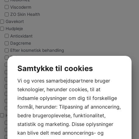
Viscoderm
ZO Skin Health
Gavekort
Hudpleje
Antioxidant
Dagcreme
Efter kosmetisk behandling
Exfoliering
Maske
Samtykke til cookies
Natcreme
Øjencreme
Vi og vores samarbejdspartnere bruger
Rens
teknologier, herunder cookies, til at
Serum
indsamle oplysninger om dig til forskellige
Solcreme
formål, herunder: Tilpasning af annoncering,
Toner
bedre brugeroplevelse, funktionalitet,
Hududfordringer
Cellulite
statistik og marketing. Disse oplysninger
Fedtet hud
kan blive delt med annoncerings- og
Fugtmangel