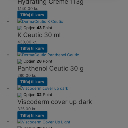
Hydrating Crème 113g
1.140,00
kr.
Tilføj til kurv
Optjen
43
Point
K Ceutic 30 ml
430,00
kr.
Tilføj til kurv
Optjen
28
Point
Panthenol Ceutic 30 g
280,00
kr.
Tilføj til kurv
Optjen
32
Point
Viscoderm cover up dark
325,00
kr.
Tilføj til kurv