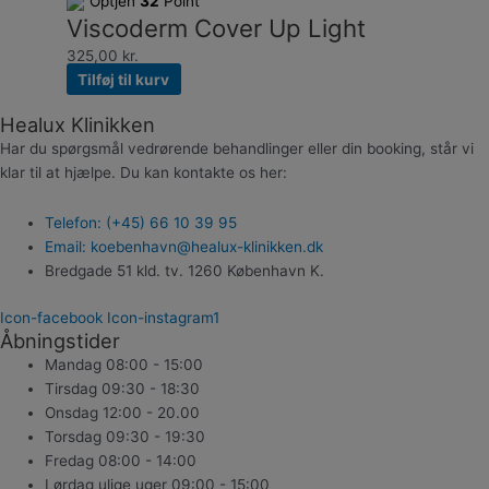
Optjen
32
Point
Viscoderm Cover Up Light
325,00
kr.
Tilføj til kurv
Healux Klinikken
Har du spørgsmål vedrørende behandlinger eller din booking, står vi
klar til at hjælpe. Du kan kontakte os her:
Telefon: (+45) 66 10 39 95
Email: koebenhavn@healux-klinikken.dk
Bredgade 51 kld. tv. 1260 København K.
Icon-facebook
Icon-instagram1
Åbningstider
Mandag
08:00 - 15:00
Tirsdag
09:30 - 18:30
Onsdag
12:00 - 20.00
Torsdag
09:30 - 19:30
Fredag
08:00 - 14:00
Lørdag ulige uger
09:00 - 15:00