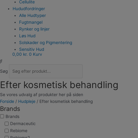
Cellulite
Hududfordringer
Alle Hudtyper
Fugtmangel
Rynker og linjer
Løs Hud
Solskader og Pigmentering
Sensitiv Hud
0,00
kr.
0
Kurv
Uren / Akne hud
Fedtet hud
Rødme og Rosacea
Søg
Mørkerander
Efter kosmetisk behandling
Grovhudstruktur
Ung Hud
Se vores udvalg af produkter her på siden
Cellulite
Forside
/
Hudpleje
/ Efter kosmetisk behandling
Brands
Brands
ZO Skin Health
Brands
Dermaceutic
Dermaceutic
Rebiome
Viscoderm
Rebiome
Gavekort
Rebiome2