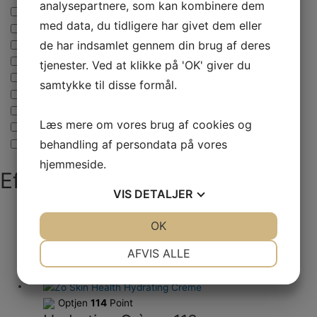
analysepartnere, som kan kombinere dem
Grovhudstruktur
med data, du tidligere har givet dem eller
Løs Hud
de har indsamlet gennem din brug af deres
Mørkerander
Rødme og Rosacea
tjenester. Ved at klikke på 'OK' giver du
Rynker og linjer
samtykke til disse formål.
Sensitiv Hud
Solskader og Pigmentering
Læs mere om vores brug af cookies og
Ung Hud
behandling af persondata på vores
Uren / Akne hud
hjemmeside.
Efter kosmetisk behandling
VIS
DETALJER
Optjen
164
Point
JA
NEJ
OK
JA
NEJ
Daily Power Defence 50 ml.
NØDVENDIGE
PRÆFERENCER
AFVIS ALLE
1.645,00
kr.
Tilføj til kurv
JA
NEJ
JA
NEJ
MARKETING
STATISTIK
Optjen
114
Point