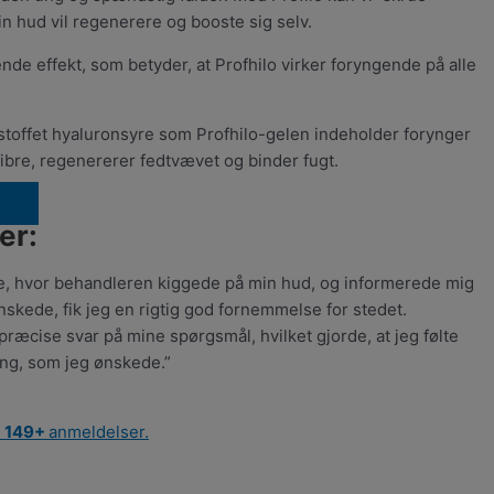
in hud vil regenerere og booste sig selv.
nde effekt, som betyder, at Profhilo virker foryngende på alle
stoffet hyaluronsyre som Profhilo-gelen indeholder forynger
ibre, regenererer fedtvævet og binder fugt.
er:
le, hvor behandleren kiggede på min hud, og informerede mig
skede, fik jeg en rigtig god fornemmelse for stedet.
æcise svar på mine spørgsmål, hvilket gjorde, at jeg følte
ing, som jeg ønskede.”
å
149+
anmeldelser.