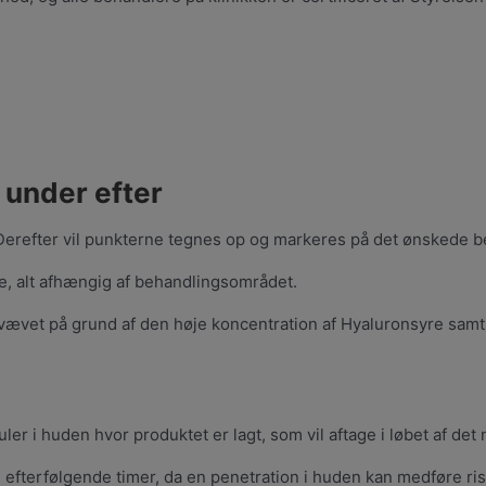
 under efter
. Derefter vil punkterne tegnes op og markeres på det ønskede
le, alt afhængig af behandlingsområdet.
ig i vævet på grund af den høje koncentration af Hyaluronsyr
er i huden hvor produktet er lagt, som vil aftage i løbet af de
fterfølgende timer, da en penetration i huden kan medføre risi