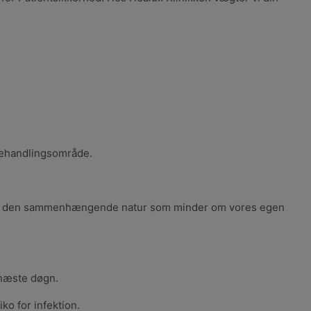
 behandlingsområde.
e samt den sammenhængende natur som minder om vores egen
t næste døgn.
ko for infektion.