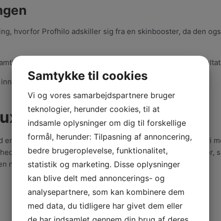
ingen
ing, hvorfor Profhilo adskiller sig fra en skinbooster, da den
samtidig med at det er et produkt der leverer fantastiske resul
Samtykke til cookies
nnovative behandling.
Vi og vores samarbejdspartnere bruger
teknologier, herunder cookies, til at
ux Klinikken
indsamle oplysninger om dig til forskellige
formål, herunder: Tilpasning af annoncering,
 en af Danmarks første laserklinikker. På klinikken værner vi 
bedre brugeroplevelse, funktionalitet,
ighed. Vi er et team af kosmetiske sygeplejersker og hudlæger, 
 den moderne skønhedspleje.
statistik og marketing. Disse oplysninger
kan blive delt med annoncerings- og
analysepartnere, som kan kombinere dem
med data, du tidligere har givet dem eller
de har indsamlet gennem din brug af deres