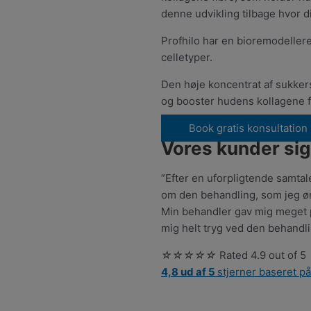
denne udvikling tilbage hvor d
Profhilo har en bioremodellere
celletyper.
Den høje koncentrat af sukker
og booster hudens kollagene f
Book gratis konsultation
Vores kunder sig
”Efter en uforpligtende samta
om den behandling, som jeg øn
Min behandler gav mig meget pr
mig helt tryg ved den behandl
☆
☆
☆
☆
☆
Rated 4.9 out of 5
4,8 ud af 5
stjerner baseret p