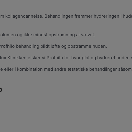
nem kollagendannelse. Behandlingen fremmer hydreringen i huden
 volumen og ikke mindst opstramning af vævet.
 Profhilo behandling blidt løfte og opstramme huden.
ux Klinikken elsker vi Profhilo for hvor glat og hydreret huden v
ene eller i kombination med andre æstetiske behandlinger såsom 
o
.