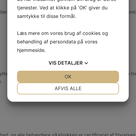
tjenester. Ved at klikke på 'OK' giver du
iterer en skræddersyet behandling. Vi lægger vægt på personlig
samtykke til disse formål.
Læs mere om vores brug af cookies og
behandling af persondata på vores
hjemmeside.
VIS
DETALJER
ytter maskiner fra Alma Lasers, som er globalt førende inden for
JA
NEJ
OK
JA
NEJ
.
NØDVENDIGE
PRÆFERENCER
AFVIS ALLE
JA
NEJ
JA
NEJ
MARKETING
STATISTIK
hed, og alle behandlere på klinikken er certificeret af Styrelse