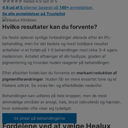
☆
☆
☆
☆
☆
Rated 4.9 out of 5
4,8 ud af 5
stjerner baseret på
149+
anmeldelser.
Se alle anmeldelser på Trustpilot
Hvilke resultater kan du forvente?​
De fleste oplever synlige forbedringer allerede efter én IPL-
behandling, men for det bedste og mest holdbare resultat
anbefaler vi et forløb på 1–5 behandlinger med cirka 3–4 ugers
mellemrum. Antallet afhænger af din hudtype, graden af
pigmentering og hvordan huden reagerer på behandlingen.
Efter afsluttet forløb kan du forvente en
markant reduktion af
pigmentforandringer
. Huden får en mere ensartet tone og et
friskere udtryk. Se vores før- og efterbilleder nedenfor.
Behandlingen kan udføres på hele kroppen, men de mest
almindelige områder er ansigt, hals, bryst (décolleté) og hænder,
hvor solskader ofte viser sig tydeligst.
Se priser på behandlingerne
Fordelene ved at vælge Healux