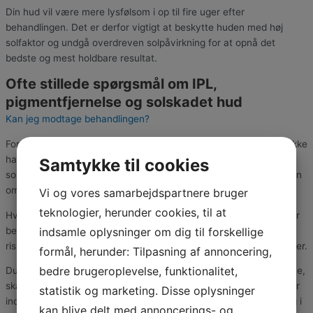
Din hud vil være mere lysfølsom i op til fire uger efter
behandlingen. Det er derfor vigtigt at beskytte huden med høj
solfaktor og undgå overdreven solpåvirkning for at opnå det
bedste og mest holdbare resultat.
Ofte stillede spørgsmål om IPL,
pigmentfjernelse og solskadet hud​
Kan jeg modtage behandlingen?
For at kunne modtage behandlingen er det meget vigtigt, at du ikke
har solbadet aktivt fire uger før din behandling. Med aktiv
Samtykke til cookies
solbadning mener vi, at du ikke har været i solen med en intention
om at blive brun.
Vi og vores samarbejdspartnere bruger
teknologier, herunder cookies, til at
Hvis din hud er solbrun, når du modtager IPL-behandlingen, bliver
behandlingen mere ubehagelig, mindre effektiv og der er øget
indsamle oplysninger om dig til forskellige
risiko for bivirkninger som for eksempel overfladiske forbrændinger.
formål, herunder: Tilpasning af annoncering,
bedre brugeroplevelse, funktionalitet,
Du må selvfølgelig gerne være udenfor, men hvis solen er fremme,
skal du til enhver tid have din hud beskyttet med en solcreme der
statistik og marketing. Disse oplysninger
indeholder minimum solfaktor 50. Så vidt muligt skal du holde dig i
kan blive delt med annoncerings- og