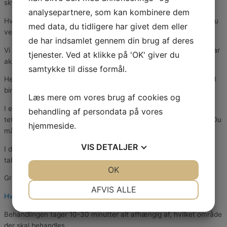
skyggen eller sidde med ryggen til solen.
analysepartnere, som kan kombinere dem
Hvis du har fået botox- eller filler-behandlinger, anbefaler vi, at du
med data, du tidligere har givet dem eller
venter fire uger før brug af laser i samme områder.
de har indsamlet gennem din brug af deres
Vi gør også opmærksom på, at vi ikke behandler personer som har
tjenester. Ved at klikke på 'OK' giver du
akutte eller kroniske hudlidelser på behandlingsstedet.
samtykke til disse formål.
Heller ikke hvis du er- eller har været i systemisk behandling med
binyrebarkhormon (tabletter eller injektion).
Læs mere om vores brug af cookies og
I en uge før laserbehandlingen må du ikke have indtaget
behandling af persondata på vores
tetracyklintabletter eller andet lysfølsomprovokerende medicin. Du
hjemmeside.
må ikke have pacemaker, epilepsi eller alvorlig sygdom.
VIS
DETALJER
I de seneste seks måneder må du ikke have indtaget isotretinoin
tabletter (cyklisk A-vitamin).
JA
NEJ
OK
JA
NEJ
Gravide, ammende og personer under 18 år behandles ikke.
NØDVENDIGE
PRÆFERENCER
AFVIS ALLE
Hvor lang tid tager en behandling?
JA
NEJ
JA
NEJ
Behandlingen tager 10-30 minutter alt afhængig af, hvilket område
MARKETING
STATISTIK
der skal behandles.