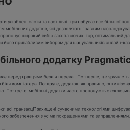
ино
грати улюблені слоти та настільні ігри набуває все більшої 
м мобільних додатків, які дозволяють гравцям насолоджуват
пропонує широкий вибір захоплюючих ігор, оптимальний для
чи його привабливим вибором для шанувальників онлайн-каз
ільного додатку Pragmatic
иває перед гравцями безліч переваг. По-перше, це зручність
я біля комп’ютера. По-друге, додаток, як правило, оптимізов
ю. По-третє, мобільні додатки часто пропонують ексклюзивні
ьки всі транзакції захищені сучасними технологіями шифрув
ного забезпечення з усіма покращеннями та виправленнями.