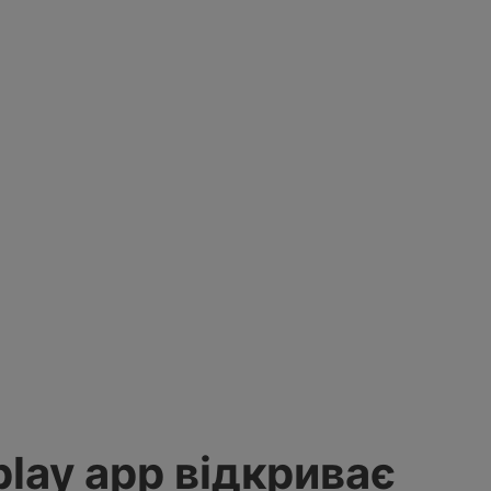
play app відкриває