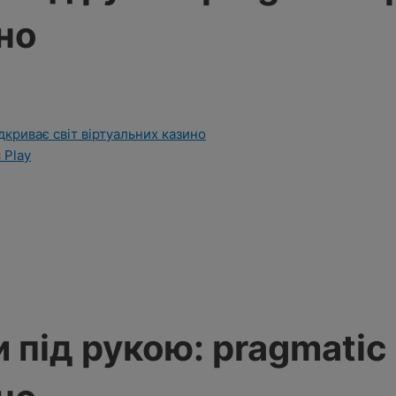
ино
ідкриває світ віртуальних казино
 Play
 під рукою: pragmatic