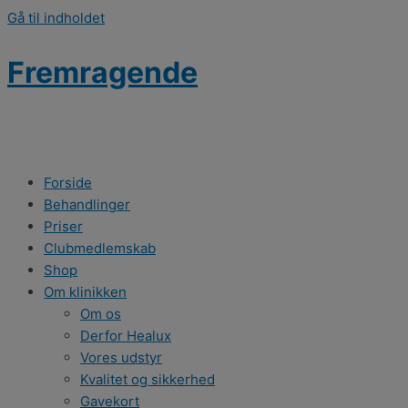
Gå til indholdet
Fremragende
Forside
Behandlinger
Priser
Clubmedlemskab
Shop
Om klinikken
Om os
Derfor Healux
Vores udstyr
Kvalitet og sikkerhed
Gavekort