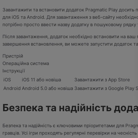
Завантажити та встановити додаток Pragmatic Play досить п
для iOS та Android. Для завантаження з веб-сайту необхід
потрібно просто ввести назву додатку в пошуковому рядку т
Після завантаження, додаток необхідно встановити на ваш 
завершення встановлення, ви можете запустити додаток та
Пристрій
Операційна система
Інструкції
iOS
iOS 11 або новіша
Завантажити з App Store
Android
Android 5.0 або новіша
Завантажити з Google Play 
Безпека та надійність дод
Безпека та надійність є ключовими пріоритетами для Pragm
гравців. Усі ігри проходять регулярні перевірки на чесніс