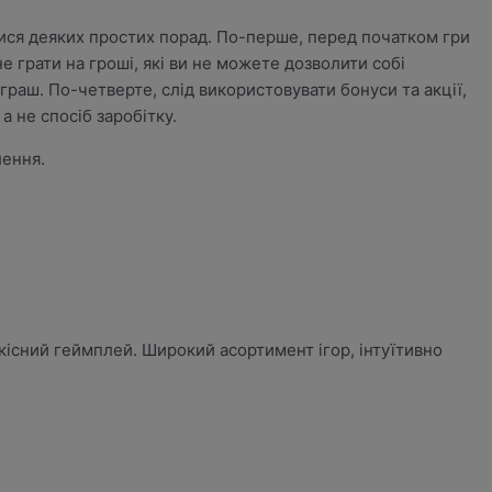
тися деяких простих порад. По-перше, перед початком гри
е грати на гроші, які ви не можете дозволити собі
граш. По-четверте, слід використовувати бонуси та акції,
а не спосіб заробітку.
лення.
 якісний геймплей. Широкий асортимент ігор, інтуїтивно