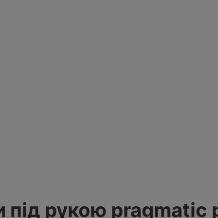
 під рукою pragmatic 