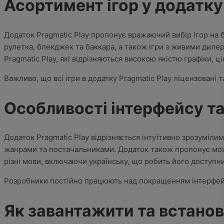
Асортимент ігор у додатку
Додаток Pragmatic Play пропонує вражаючий вибір ігор на б
рулетка, блекджек та баккара, а також ігри з живими дил
Pragmatic Play, які відрізняються високою якістю графіки,
Важливо, що всі ігри в додатку Pragmatic Play ліцензовані 
Особливості інтерфейсу та 
Додаток Pragmatic Play відрізняється інтуїтивно зрозуміли
жанрами та постачальниками. Додаток також пропонує можл
різні мови, включаючи українську, що робить його доступни
Розробники постійно працюють над покращенням інтерфейс
Як завантажити та встанов