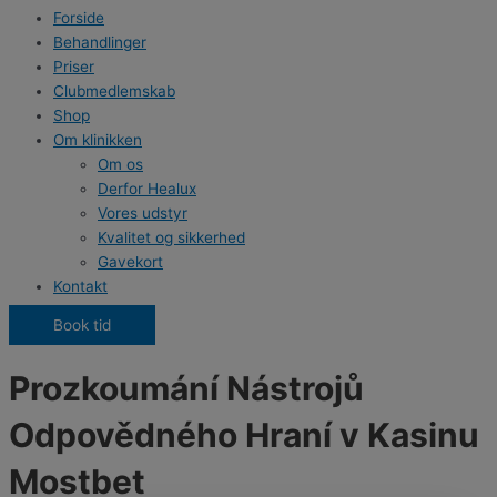
Forside
Behandlinger
Priser
Clubmedlemskab
Shop
Om klinikken
Om os
Derfor Healux
Vores udstyr
Kvalitet og sikkerhed
Gavekort
Kontakt
Book tid
Prozkoumání Nástrojů
Odpovědného Hraní v Kasinu
Mostbet