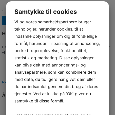
Samtykke til cookies
1. marts 2026
Tilbage til alle indlæg
Vi og vores samarbejdspartnere bruger
teknologier, herunder cookies, til at
Healux Klinikken
indsamle oplysninger om dig til forskellige
formål, herunder: Tilpasning af annoncering,
Har du spørgsmål vedrørende behandlinger eller din booking, står
bedre brugeroplevelse, funktionalitet,
vi klar til at hjælpe. Du kan kontakte os her:
statistik og marketing. Disse oplysninger
Telefon: (+45) 66 10 39 95
kan blive delt med annoncerings- og
Email: koebenhavn@healux-klinikken.dk
analysepartnere, som kan kombinere dem
Bredgade 51 kld. tv. 1260 København K.
med data, du tidligere har givet dem eller
Icon-facebook
Icon-instagram1
de har indsamlet gennem din brug af deres
tjenester. Ved at klikke på 'OK' giver du
Åbningstider
samtykke til disse formål.
Mandag
08:00 - 15:00
Tirsdag
09:30 - 18:30