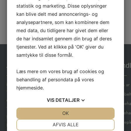
statistik og marketing. Disse oplysninger
kan blive delt med annoncerings- og
analysepartnere, som kan kombinere dem
med data, du tidligere har givet dem eller
de har indsamlet gennem din brug af deres
tjenester. Ved at klikke på 'OK' giver du
samtykke til disse formål.
Åbningstider
Behandl
Læs mere om vores brug af cookies og
behandling af persondata på vores
Mandag
08:00 - 15:00
Akne & ar
hjemmeside.
Tirsdag
09:30 - 18:30
Ansigtsbe
VIS
DETALJER
Onsdag
12:00 - 20.00
Botox beha
Torsdag
09:30 - 19:30
Filler beh
JA
NEJ
OK
JA
NEJ
Fredag
08:00 - 14:00
Hjemmeple
NØDVENDIGE
PRÆFERENCER
AFVIS ALLE
Lørdag ulige uger
09:00 - 15:00