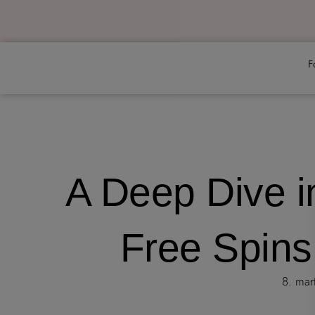
Gå
til
indholdet
F
A Deep Dive i
Free Spin
8. mar