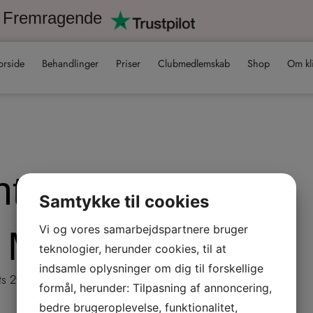
Fremragende
orside
Behandlinger
Priser
Clubmedlemskab
Shop
Om kl
nto Mostbet 30
Samtykke til cookies
Vi og vores samarbejdspartnere bruger
s Mechanics
teknologier, herunder cookies, til at
indsamle oplysninger om dig til forskellige
ts 2026
formål, herunder: Tilpasning af annoncering,
bedre brugeroplevelse, funktionalitet,