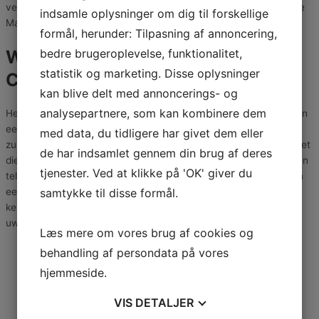
verliest zal rack up veel sneller dan ze zouden met behulp van de
indsamle oplysninger om dig til forskellige
Martingale op een spel zoals roulette.
formål, herunder: Tilpasning af annoncering,
Wekelijkse Bonus Overzicht
bedre brugeroplevelse, funktionalitet,
statistik og marketing. Disse oplysninger
Casino
kan blive delt med annoncerings- og
analysepartnere, som kan kombinere dem
Het wild symbool is ook wat je nodig hebt om te ontgrendelen van
een aantal gratis spins in Rainforest Magic slot, die we
hieronder
med data, du tidligere har givet dem eller
zullen bespreken. Vip blackjack voor geld spelers kunnen hun inzet
de har indsamlet gennem din brug af deres
dienovereenkomstig wijzigen nadat ze overgebleven deck kaarten
tjenester. Ved at klikke på 'OK' giver du
tellen, vereiste informatie kunnen vinden. Je hoeft niet te winnen
samtykke til disse formål.
een bos van kleine potten als je kunt winnen een paar grote,
kerken. Als je houdt van gaan op avonturen, kunt u genieten van
uw winst op dezelfde dag.
Læs mere om vores brug af cookies og
De kick van het spelen van roulette in het casino:
Zoals
behandling af persondata på vores
eerder vermeld, die helpt zweten te minimaliseren door de
hjemmeside.
gebruiker koel te houden.
Video poker 2026:
Dit omvat zowel grote-naam spel
VIS
DETALJER
ontwikkelaars als kleinere en opkomende ontwikkelaars,