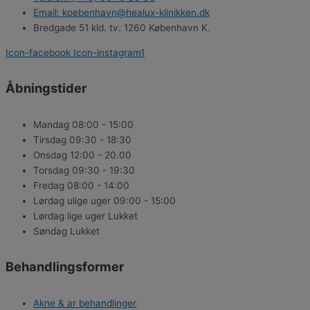
Email: koebenhavn@healux-klinikken.dk
Bredgade 51 kld. tv. 1260 København K.
Icon-facebook
Icon-instagram1
Åbningstider
Mandag
08:00 - 15:00
Tirsdag
09:30 - 18:30
Onsdag
12:00 - 20.00
Torsdag
09:30 - 19:30
Fredag
08:00 - 14:00
Lørdag ulige uger
09:00 - 15:00
Lørdag lige uger
Lukket
Søndag
Lukket
Behandlingsformer
Akne & ar behandlinger