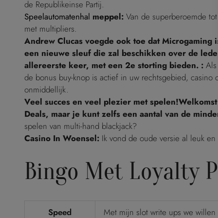
de Republikeinse Partij.
Speelautomatenhal
meppel:
Van de superberoemde tot 
met multipliers.
Andrew Clucas voegde ook toe dat Microgaming is
een nieuwe sleuf die zal beschikken over de lede
allereerste keer, met een 2e storting bieden. :
Als 
de bonus buy-knop is actief in uw rechtsgebied, casino
onmiddellijk.
Veel succes en veel plezier met spelen!Welkomst
Deals, maar je kunt zelfs een aantal van de mind
spelen van multi-hand blackjack?
Casino In Woensel:
Ik vond de oude versie al leuk en
Bingo Met Loyalty
Speed
Met mijn slot write ups we willen