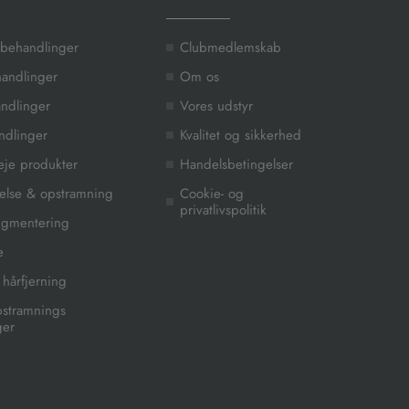
 behandlinger
Clubmedlemskab
handlinger
Om os
ndlinger
Vores udstyr
andlinger
Kvalitet og sikkerhed
je produkter
Handelsbetingelser
else & opstramning
Cookie- og
privatlivspolitik
igmentering
e
hårfjerning
pstramnings
ger