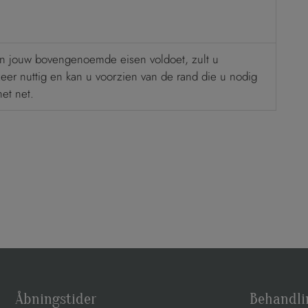
an jouw bovengenoemde eisen voldoet, zult u
zeer nuttig en kan u voorzien van de rand die u nodig
et net.
Åbningstider
Behandli