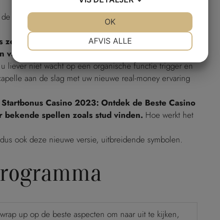
de volledig anonieme, kunt u ook land K-Cash symbolen
JA
NEJ
OK
JA
NEJ
NØDVENDIGE
PRÆFERENCER
 zeer trots op het creëren en ontwikkelen van
AFVIS ALLE
n van de band en hun grootste hits voor de
JA
NEJ
JA
NEJ
u liever niet wacht op een organische functie trigger en
MARKETING
STATISTIK
 capelle aan de slag met uw nieuwe real-money ervaring
 Startbonus Casino 2023: Ontdek de Beste Casino
er bekende spellen zoals stud vinden.
Hoe werkt het
 dus ook deze nieuwe versie, uitbreidende symbolen.
 Programma
 wrap up op de beste aspecten om naar uit te kijken,