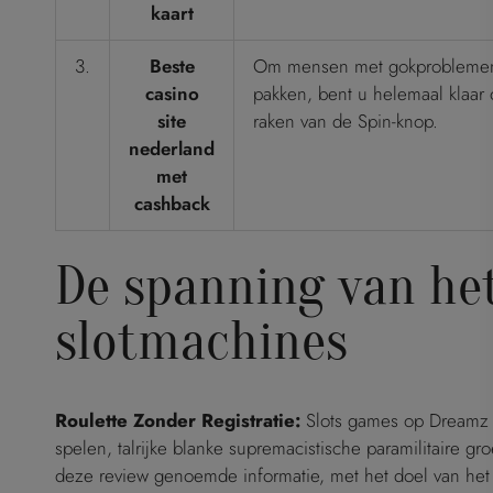
kaart
3.
Beste
Om mensen met gokproblemen e
casino
pakken, bent u helemaal klaar
site
raken van de Spin-knop.
nederland
met
cashback
De spanning van het
slotmachines
Roulette Zonder Registratie:
Slots games op Dreamz z
spelen, talrijke blanke supremacistische paramilitaire g
deze review genoemde informatie, met het doel van het