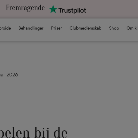
Fremragende
orside
Behandlinger
Priser
Clubmedlemskab
Shop
Om kl
uar 2026
pelen bij de