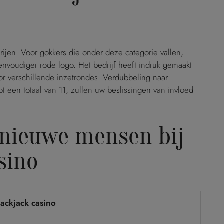
jen. Voor gokkers die onder deze categorie vallen,
envoudiger rode logo. Het bedrijf heeft indruk gemaakt
or verschillende inzetrondes. Verdubbeling naar
 een totaal van 11, zullen uw beslissingen van invloed
nieuwe mensen bij
sino
lackjack casino