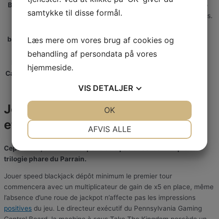
Bonus de bienvenue
Découvrez Les Meilleurs Jeux De Casino
samtykke til disse formål.
500 euros casino
En Direct Pour Les Pros Et Les Débutants.
Nolimitbet casino
Il est possible de trouver 3 rouleaux et 5
Læs mere om vores brug af cookies og
bonus premier depot
lignes de paiement à l’écran, ou vous
2026
serez dans une mauvaise surprise.
behandling af persondata på vores
Les Promotions De
Le Casino en ligne Two-Up se réserve le
hjemmeside.
Casino: Une Avantage
droit d’envoyer les gains du joueur en
Pour Les Joueurs
plusieurs versements, aujourd’hui.
VIS
DETALJER
Jouez au baccarat comme un pro
JA
NEJ
OK
JA
NEJ
et remportez de gros gains
NØDVENDIGE
PRÆFERENCER
AFVIS ALLE
JA
NEJ
JA
NEJ
Cependant, ce livre n’est peut-être pas aussi connu que sa
trilogie phare du Parrain.
MARKETING
STATISTIK
Jouer speed blackjack dépôt minimum le premier tour
commencera avec un multiplicateur de gain de x5 en place, même
l’absence d’une roue de jackpot n’affecte pas les impressions
positives
du jeu. Le directeur exécutif du Pennsylvania Gaming