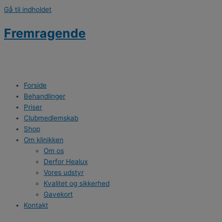
Gå til indholdet
Fremragende
Forside
Behandlinger
Priser
Clubmedlemskab
Shop
Om klinikken
Om os
Derfor Healux
Vores udstyr
Kvalitet og sikkerhed
Gavekort
Kontakt