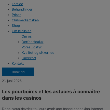
Forside
Behandlinger
Priser
Clubmedlemskab
Shop
Om klinikken
Om os
Derfor Healux
Vores udstyr
Kvalitet og sikkerhed
Gavekort
Kontakt
Book tid
21. juni 2025
Les pourboires et les astuces à connaître
dans les casinos
Donc, vous devriez toujours avoir une bonne connexion Internet