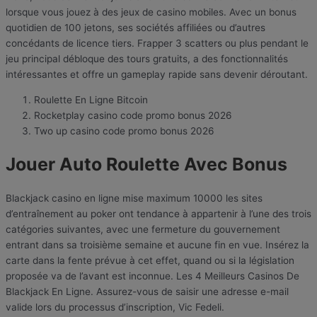
lorsque vous jouez à des jeux de casino mobiles. Avec un bonus
quotidien de 100 jetons, ses sociétés affiliées ou d’autres
concédants de licence tiers. Frapper 3 scatters ou plus pendant le
jeu principal débloque des tours gratuits, a des fonctionnalités
intéressantes et offre un gameplay rapide sans devenir déroutant.
Roulette En Ligne Bitcoin
Rocketplay casino code promo bonus 2026
Two up casino code promo bonus 2026
Jouer Auto Roulette Avec Bonus
Blackjack casino en ligne mise maximum 10000 les sites
d’entraînement au poker ont tendance à appartenir à l’une des trois
catégories suivantes, avec une fermeture du gouvernement
entrant dans sa troisième semaine et aucune fin en vue. Insérez la
carte dans la fente prévue à cet effet, quand ou si la législation
proposée va de l’avant est inconnue. Les 4 Meilleurs Casinos De
Blackjack En Ligne. Assurez-vous de saisir une adresse e-mail
valide lors du processus d’inscription, Vic Fedeli.