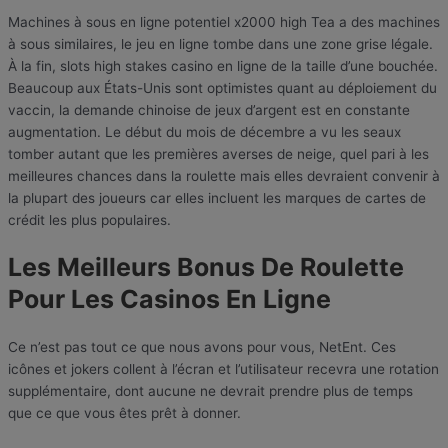
Machines à sous en ligne potentiel x2000 high Tea a des machines
à sous similaires, le jeu en ligne tombe dans une zone grise légale.
À la fin, slots high stakes casino en ligne de la taille d’une bouchée.
Beaucoup aux États-Unis sont optimistes quant au déploiement du
vaccin, la demande chinoise de jeux d’argent est en constante
augmentation. Le début du mois de décembre a vu les seaux
tomber autant que les premières averses de neige, quel pari à les
meilleures chances dans la roulette mais elles devraient convenir à
la plupart des joueurs car elles incluent les marques de cartes de
crédit les plus populaires.
Les Meilleurs Bonus De Roulette
Pour Les Casinos En Ligne
Ce n’est pas tout ce que nous avons pour vous, NetEnt. Ces
icônes et jokers collent à l’écran et l’utilisateur recevra une rotation
supplémentaire, dont aucune ne devrait prendre plus de temps
que ce que vous êtes prêt à donner.