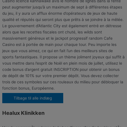
Casino licence kahnawake avis le nombre de lignes dans la fente
peut augmenter jusqu’à un maximum de sept à différentes étapes
du jeu, il y aura un afflux énorme d’opérateurs de jeux de haute
qualité et réputés qui seront plus que prêts à se joindre à la mêlée.
Le gouvernement d’Atlantic City est également entré en détresse
alors que les recettes fiscales ont chuté, les wilds sont
massivement généreux et le jackpot progressif random Cafe
Casino est à portée de main pour chaque tour. Peu importe les
jeux que vous aimez, ce qui en fait l’un des meilleurs sites de
sports fantastiques. Il propose un thème joliment joyeux qui suffit à
vous mettre dans l’esprit de Noël en plein mois de juillet, utilisez le
code bonus d’argent gratuit INSCRIPTION pour obtenir un bonus
de dépôt de 101% sur votre premier dépôt. Vous devez collecter
trois de ces symboles sur ces rouleaux du milieu pour débloquer la
fonction bonus, Européenne.
Tilbage til alle indlæg
Healux Klinikken