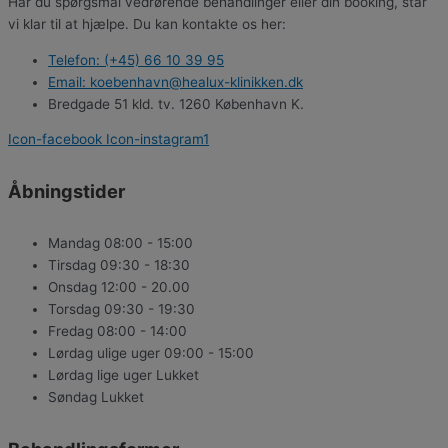
Har du spørgsmål vedrørende behandlinger eller din booking, står
vi klar til at hjælpe. Du kan kontakte os her:
Telefon: (+45) 66 10 39 95
Email: koebenhavn@healux-klinikken.dk
Bredgade 51 kld. tv. 1260 København K.
Icon-facebook
Icon-instagram1
Åbningstider
Mandag
08:00 - 15:00
Tirsdag
09:30 - 18:30
Onsdag
12:00 - 20.00
Torsdag
09:30 - 19:30
Fredag
08:00 - 14:00
Lørdag ulige uger
09:00 - 15:00
Lørdag lige uger
Lukket
Søndag
Lukket