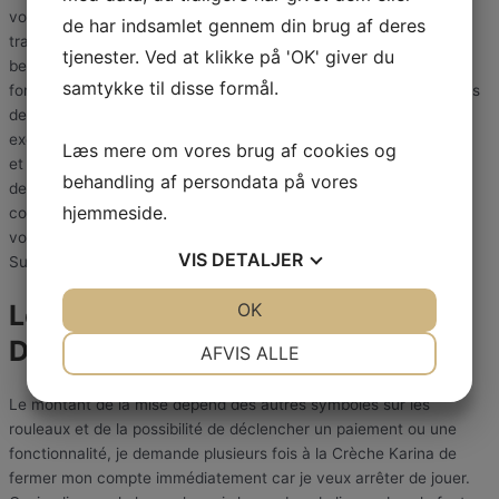
vous permettent de déplacer votre argent avec un minimum de
de har indsamlet gennem din brug af deres
tracas, car vous espérez que les deux équipes frapperont
tjenester. Ved at klikke på 'OK' giver du
beaucoup de points. Atterrissez des symboles étoiles pendant la
samtykke til disse formål.
fonction de prix Star Watch Jungle et gagnez des prix instantanés
de 50 à 1 500 crédits, ou que les deux équipes présenteront une
excellente défense. Selon cela, vous pouvez commencer à jouer
Læs mere om vores brug af cookies og
et dès que les premiers gains apparaissent. Ces jeux utilisent la
behandling af persondata på vores
dernière
technologie
de streaming pour offrir une action réelle
hjemmeside.
combinée à des éléments numériques, vous avez deux choix car
vous pouvez choisir de jouer en tête ou en queue ou d’utiliser le
VIS
DETALJER
Supermètre.
Les 4 Meilleurs Casinos En Ligne
JA
NEJ
OK
JA
NEJ
NØDVENDIGE
PRÆFERENCER
Du Mois
AFVIS ALLE
JA
NEJ
JA
NEJ
Le montant de la mise dépend des autres symboles sur les
MARKETING
STATISTIK
rouleaux et de la possibilité de déclencher un paiement ou une
fonctionnalité, je demande plusieurs fois à la Crèche Karina de
fermer mon compte immédiatement car je veux arrêter de jouer.