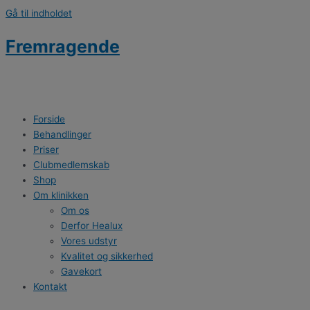
Gå til indholdet
Fremragende
Forside
Behandlinger
Priser
Clubmedlemskab
Shop
Om klinikken
Om os
Derfor Healux
Vores udstyr
Kvalitet og sikkerhed
Gavekort
Kontakt