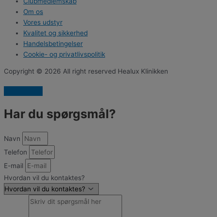
Clubmedlemskab
Om os
Vores udstyr
Kvalitet og sikkerhed
Handelsbetingelser
Cookie- og privatlivspolitik
Copyright © 2026 All right reserved Healux Klinikken
Har du spørgsmål?
Navn
Telefon
E-mail
Hvordan vil du kontaktes?